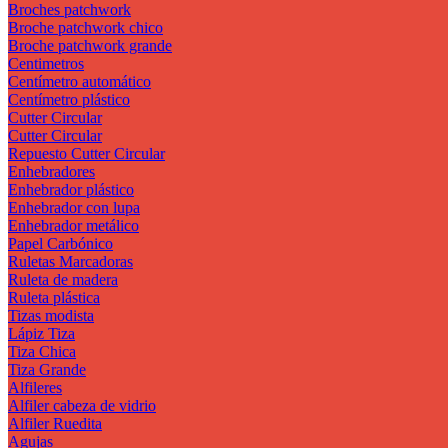
Broches patchwork
Broche patchwork chico
Broche patchwork grande
Centimetros
Centímetro automático
Centímetro plástico
Cutter Circular
Cutter Circular
Repuesto Cutter Circular
Enhebradores
Enhebrador plástico
Enhebrador con lupa
Enhebrador metálico
Papel Carbónico
Ruletas Marcadoras
Ruleta de madera
Ruleta plástica
Tizas modista
Lápiz Tiza
Tiza Chica
Tiza Grande
Alfileres
Alfiler cabeza de vidrio
Alfiler Ruedita
Agujas