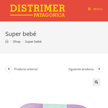
Ir
al
Menú
contenido
Super bebé
>
Shop
>
Super bebé
Producto anterior
Siguiente producto