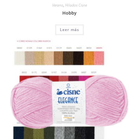
Verano
,
Hilados Cisne
Hobby
Leer más