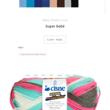
Bebé
,
Hilados Cisne
Super bebé
Leer más