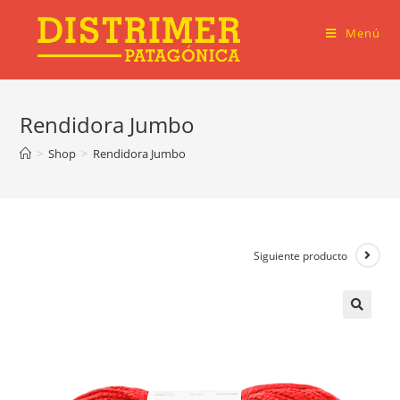
Ir
al
Menú
contenido
Rendidora Jumbo
>
Shop
>
Rendidora Jumbo
Siguiente producto